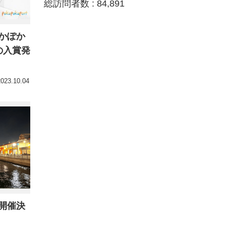
総訪問者数 :
84,891
かぽか
の入賞発
2023.10.04
開催決