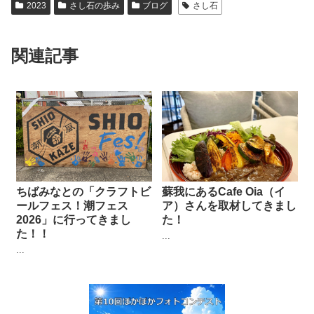
2023
さし石の歩み
ブログ
さし石
関連記事
ちばみなとの「クラフトビ
蘇我にあるCafe Oia（イ
ールフェス！潮フェス
ア）さんを取材してきまし
2026」に行ってきまし
た！
た！！
...
...