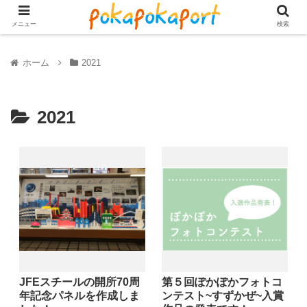
メニュー
検索
ホーム
2021
2021
JFEスチールの開所70周
第５回ぽかぽかフォトコ
年記念パネルを作成しま
ンテスト~すずかぜ~入賞