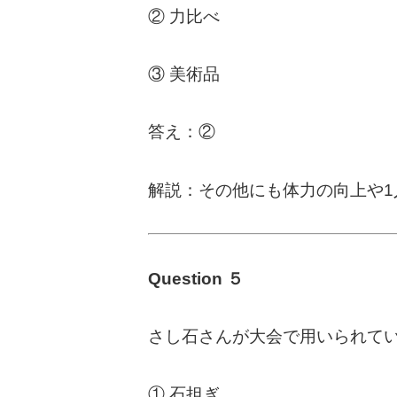
② 力比べ
③ 美術品
答え：②
解説：その他にも体力の向上や
Question ５
さし石さんが大会で用いられて
① 石担ぎ