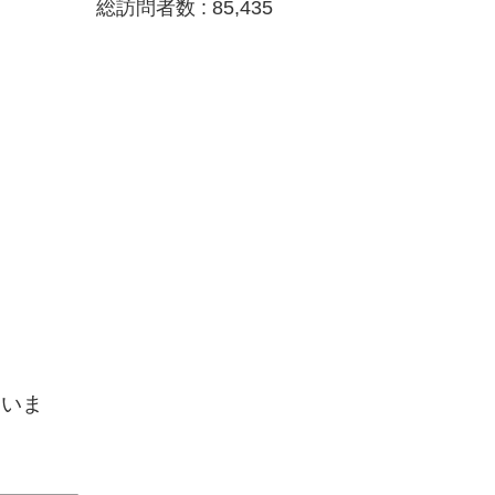
総訪問者数 :
85,435
ていま