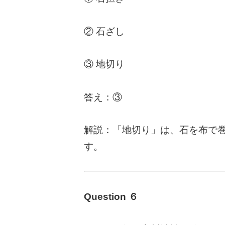
② 石ざし
③ 地切り
答え：③
解説：「地切り」は、石を布で
す。
Question ６