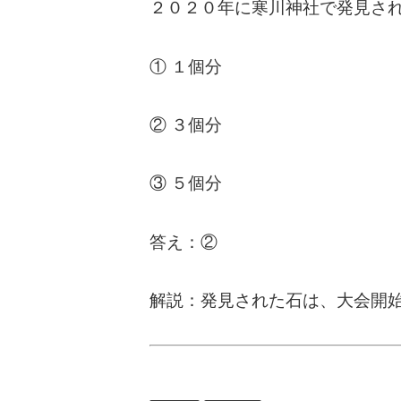
２０２０年に寒川神社で発見さ
① １個分
② ３個分
③ ５個分
答え：②
解説：発見された石は、大会開