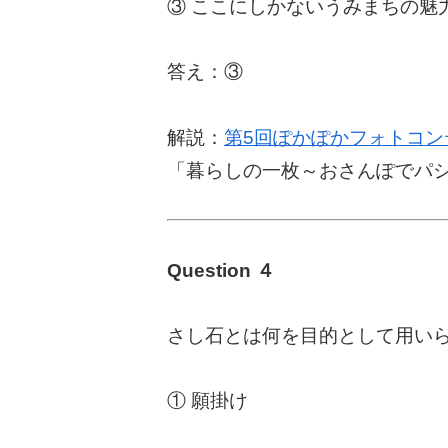
③ ここにしかないうみまちの魅
答え：③
解説：
第5回ぽかぽかフォトコン
「暮らしの一枚～おさんぽでパ
Question ４
さし石とは何を目的として用い
① 願掛け