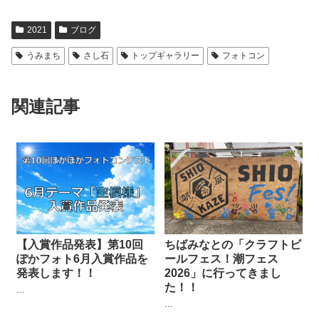
2021
ブログ
うみまち
さし石
トップギャラリー
フォトコン
関連記事
【入賞作品発表】第10回
ちばみなとの「クラフトビ
ぽかフォト6月入賞作品を
ールフェス！潮フェス
発表します！！
2026」に行ってきまし
た！！
...
...