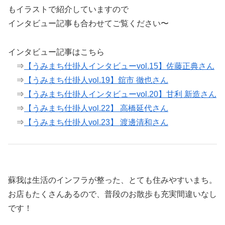
もイラストで紹介していますので
インタビュー記事も合わせてご覧ください〜
インタビュー記事はこちら
⇒
【うみまち仕掛人インタビューvol.15】佐藤正典さん
⇒
【うみまち仕掛人vol.19】舘市 徹也さん
⇒
【うみまち仕掛人インタビューvol.20】甘利 新造さん
⇒
【うみまち仕掛人vol.22】 高橋延代さん
⇒
【うみまち仕掛人vol.23】 渡邊清和さん
蘇我は生活のインフラが整った、とても住みやすいまち。
お店もたくさんあるので、普段のお散歩も充実間違いなし
です！