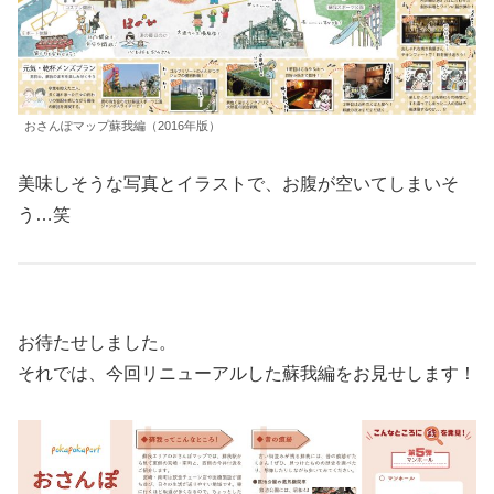
おさんぽマップ蘇我編（2016年版）
美味しそうな写真とイラストで、お腹が空いてしまいそ
う…笑
お待たせしました。
それでは、今回リニューアルした蘇我編をお見せします！