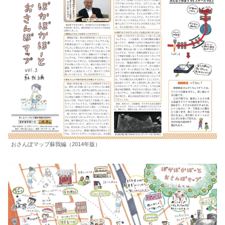
おさんぽマップ蘇我編（2014年版）