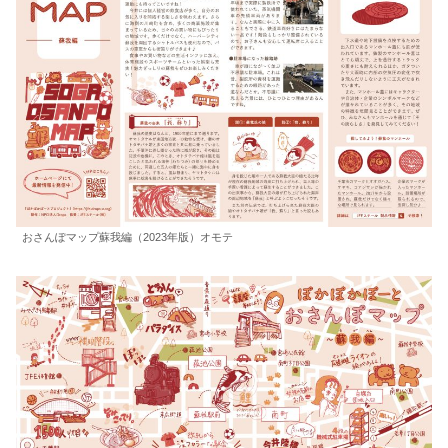
おさんぽマップ蘇我編（2023年版）オモテ