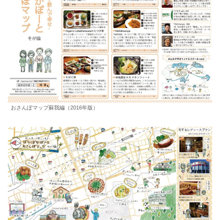
おさんぽマップ蘇我編（2016年版）