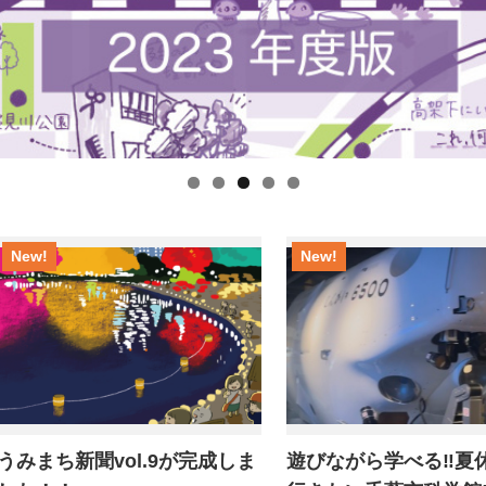
New!
New!
うみまち新聞vol.9が完成しま
遊びながら学べる‼︎夏