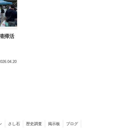
清掃活
2026.04.20
ン
さし石
歴史調査
掲示板
ブログ