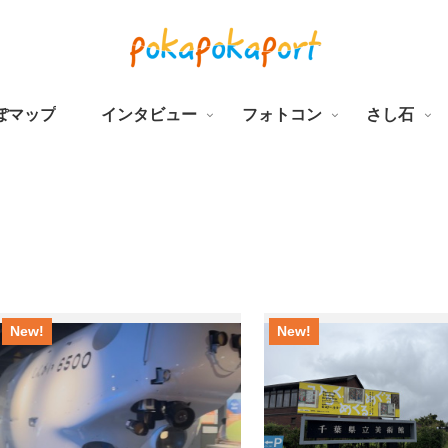
ぽマップ
インタビュー
フォトコン
さし石
New!
New!