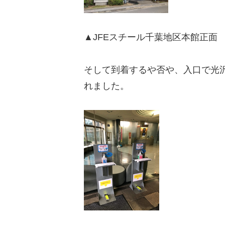
▲JFEスチール千葉地区本館正面
そして到着するや否や、入口で光沢
れました。