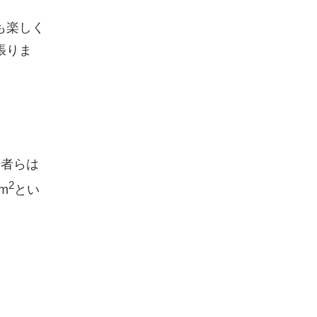
も楽しく
張りま
筆者らは
2
m
とい