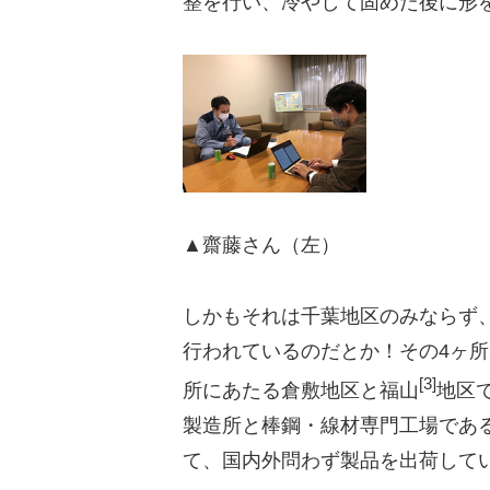
整を行い、冷やして固めた後に形
▲齋藤さん（左）
しかもそれは千葉地区のみならず
行われているのだとか！その4ヶ
[3]
所にあたる倉敷地区と福山
地区
製造所と棒鋼・線材専門工場であ
て、国内外問わず製品を出荷して