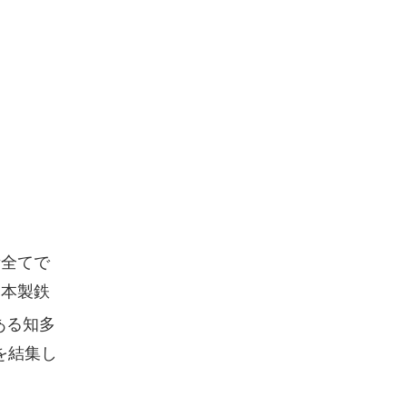
所全てで
日本製鉄
ある知多
を結集し