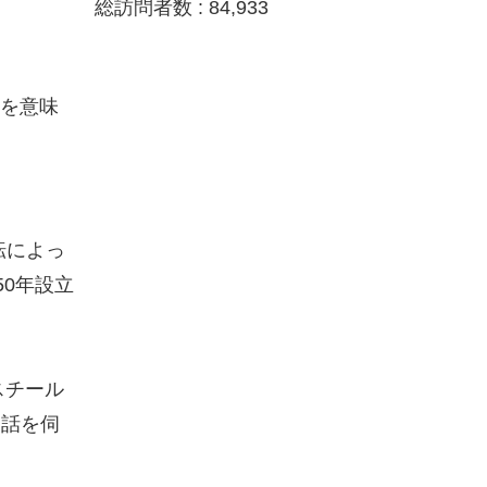
総訪問者数 :
84,933
）を意味
」
転によっ
50年設立
スチール
お話を伺