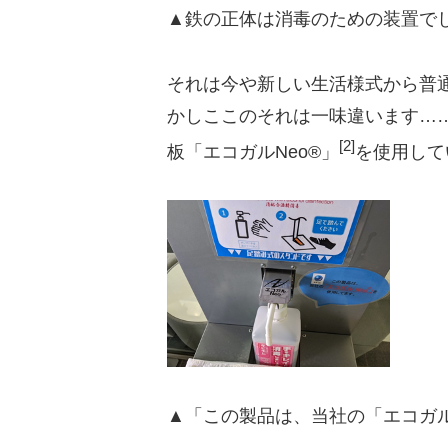
▲鉄の正体は消毒のための装置で
それは今や新しい生活様式から普
かしここのそれは一味違います……
[2]
板「エコガルNeo®︎」
を使用して
▲「この製品は、当社の「エコガル