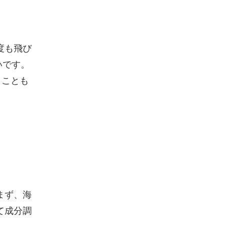
度も飛び
いです。
うことも
まず、海
て成分調