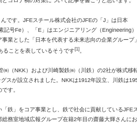
動とコロナ禍の対策について記事を書こうと思います。
さんです。JFEスチール株式会社のJFEの「J」は日本
記号Fe）、「E」はエンジニアリング（Engineering
ア事業とした「日本を代表する未来志向の企業グループ
[1]
ise）であることを表しているそうです
。
鋼管㈱（NKK）および川崎製鉄㈱（川鉄）の2社が株式移
グスが設立されました。NKKは1912年設立、川鉄は19
のです。
「鉄」をコア事業とし、鉄で社会に貢献しているJFE
部総務室地域広報グループ在籍2年目の齋藤大輝さんに