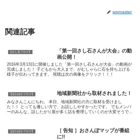
wpmaster
関連記事
「第一回さし石さんが大会」の動
【さし石ブログ】
画公開！
2016年3月13日に開催しました「第一回さし石さんが大会」の動画が
完成しました！ 子どもから大人まで、がむしゃらに石を持ち上げる
様子が伝わってきます。 視聴は次の画像をクリック！！！
地域新聞社から取材されました！
【ぽかぽかブログ】
みなさんこんにちわ。 本日、地域新聞社の方に取材を受けまし
た！！ とっても優しい方で、お話ししやすかったです。 でもメンバ
ーのみんな、話したがり屋が多く話を整理していくのが大変そうでし
た。すみませんでした。笑 今...
［ 告知 ］おさんぽマップが番組
【ぽかぽかブログ】
に!!