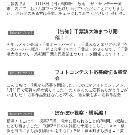
ご報告です！！ 11月6日（日）朝9時~ 放送 「ザ・サンデー千葉
市」内にて、おさんぽマップを取り上げていただくことになりまし
た。 お時間のある方は是非、チェックしてみてください！ 番組詳細
はこちら！
【告知】千葉湊大漁まつり開
【ぽかぽかブログ】
催！！
今年もメイン会場（千葉ポートパーク），千葉みなとエリア会場（ケ
ーズハーバー周辺），第２会場（そごう千葉店）の３ヶ所で，「千葉
港大漁まつり（第42回千葉市民産業まつり）」を開催します！！ 今
年はなんと！！！「８つの大盤振舞い！」にパ...
フォトコンテスト応募締切＆審査
【ぽかぽかブログ】
会
こんにちは！ 7月から応募を開始した、ぽかぽかフォトコンテスト。
1月11日で応募を締め切りました！ たくさんのご応募ありがとうござ
いました！ 応募作品数はなんと221枚。 過去最も多い応募作品数と
なりました。 応募...
ぽかぽか視察・横浜編！
【ぽかぽかブログ】
横浜！よこはま！ 視察2日目、電車に揺られること約2時間。 横浜に
たどり着きました。 視察2日目の大雑把な予定はこちら。 ＡＭ：横
浜を自由にまち歩き(海沿いを中心に) ＰＭ：黄金町まち歩き→「黄金