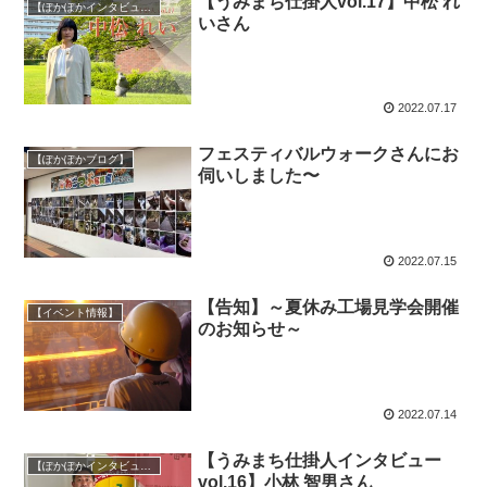
【うみまち仕掛人vol.17】中松 れ
【ぽかぽかインタビュー】
いさん
2022.07.17
フェスティバルウォークさんにお
【ぽかぽかブログ】
伺いしました〜
2022.07.15
【告知】～夏休み工場見学会開催
【イベント情報】
のお知らせ～
2022.07.14
【うみまち仕掛人インタビュー
【ぽかぽかインタビュー】
vol.16】小林 智男さん