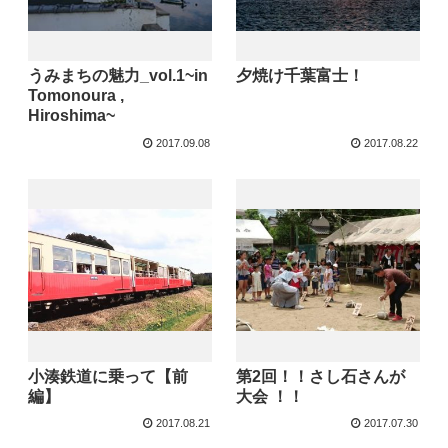
うみまちの魅力_vol.1~in
夕焼け千葉富士！
Tomonoura ,
Hiroshima~
2017.09.08
2017.08.22
小湊鉄道に乗って【前
第2回！！さし石さんが
編】
大会 ！！
2017.08.21
2017.07.30