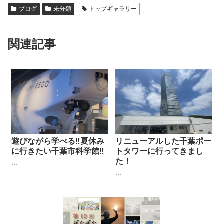
ブログ
未分類
トップギャラリー
関連記事
遊びながら学べる‼︎夏休み
リニューアルした千葉ポー
に行きたい千葉市科学館‼︎
トタワーに行ってきまし
た！
...
...