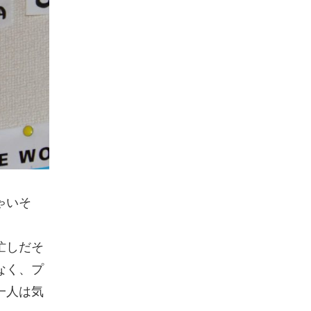
ゃいそ
忙しだそ
なく、プ
一人は気