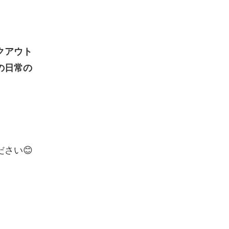
クアウト
の日常の
さい😊