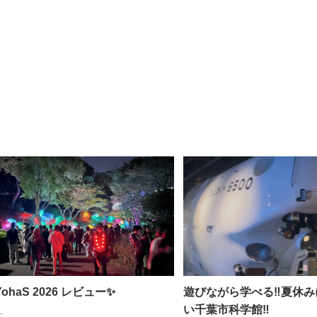
YohaS 2026 レビュー✨
遊びながら学べる‼︎夏休
い千葉市科学館‼︎
.