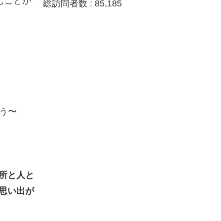
むことが
総訪問者数 :
85,185
ょう〜
所と人と
思い出が