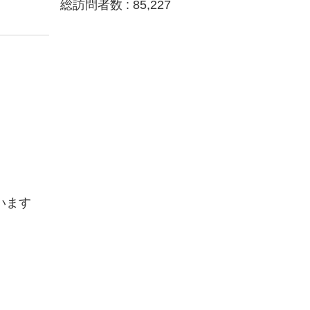
総訪問者数 :
85,227
います