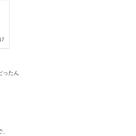
17
だったん
で、