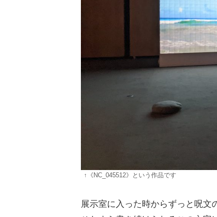
↑《NC_045512》という作品です
展示室に入った時からずっと呪文