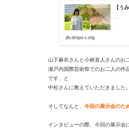
【うみ
...
jfe.drops-c.org
山下麻衣さんと小林直人さんのお
瀬戸内国際芸術祭でのお二人の作
です、と
中松さんに教えていただきました
そしてなんと、
今回の展示会のた
インタビューの際、今回の展示会