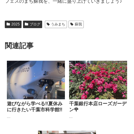
フェスのまち蘇我を、一緒に盛り上げていきましょう♪
2025
ブログ
うみまち
蘇我
関連記事
遊びながら学べる‼︎夏休み
千葉銀行本店ローズガーデ
に行きたい千葉市科学館‼︎
ン🌹
...
...