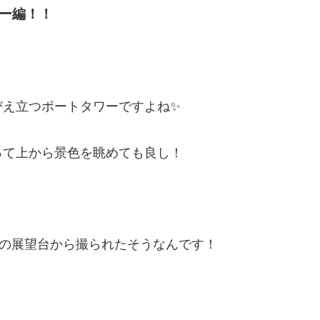
ー編！！
びえ立つポートタワーですよね✨
って上から景色を眺めても良し！
ーの展望台から撮られたそうなんです！