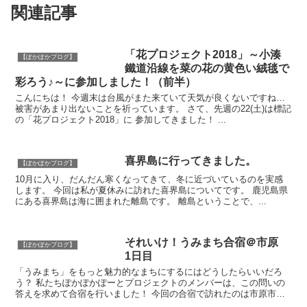
関連記事
「花プロジェクト2018」～小湊
【ぽかぽかブログ】
鐵道沿線を菜の花の黄色い絨毯で
彩ろう♪～に参加しました！（前半）
こんにちは！ 今週末は台風がまた来ていて天気が良くないですね…
被害があまり出ないことを祈っています。 さて、先週の22(土)は標記
の「花プロジェクト2018」に 参加してきました！ ...
喜界島に行ってきました。
【ぽかぽかブログ】
10月に入り、だんだん寒くなってきて、冬に近づいているのを実感
します。 今回は私が夏休みに訪れた喜界島についてです。 鹿児島県
にある喜界島は海に囲まれた離島です。 離島ということで、...
それいけ！うみまち合宿＠市原
【ぽかぽかブログ】
1日目
「うみまち」をもっと魅力的なまちにするにはどうしたらいいだろ
う？ 私たちぽかぽかぽーとプロジェクトのメンバーは、この問いの
答えを求めて合宿を行いました！ 今回の合宿で訪れたのは市原市。
海ではなく、山です。 さあ、どんな出会いが待っ...