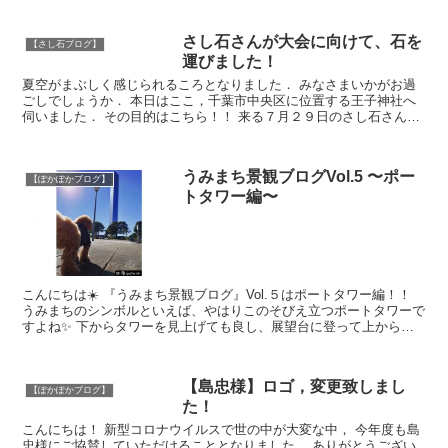
さし石さんが大会に向けて、石を
【さし石ブログ】
運びました！
夏空がまぶしく感じられるころとなりました． みなさまいかがお過
ごしでしょうか． 本日はここ，千葉市中央区に位置する王子神社へ
伺いました． その目的はこちら！！ 来る７月２９日のさし石さんが
大会へ向けて，石を運び込...
うみまち景観ブログVol.5 〜ポー
【ぽかぽかブログ】
トタワー編〜
こんにちは☀️ 『うみまち景観ブログ』Vol.５はポートタワー編！！
うみまちのシンボルといえば、やはりこのそびえ立つポートタワーで
すよね✨ 下からタワーを見上げても良し、展望台に登って上から景
色を眺めても...
【島忠様】ロゴ，変更致しまし
【ぽかぽかブログ】
た！
こんにちは！ 新型コロナウイルスで世の中が大変な中， 今年度も島
忠様にご協賛していただけることとなりました． ありがとうござい