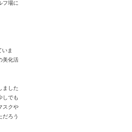
ルフ場に
ていま
の美化活
しました
少しでも
マスクや
ただろう