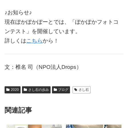
♪お知らせ♪
現在ぽかぽかぽーとでは、「ぽかぽかフォトコ
ンテスト」を開催しています。
詳しくは
こちら
から！
文：椎名 司（NPO法人Drops）
2020
さし石の歩み
ブログ
さし石
関連記事