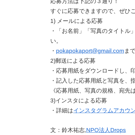
応募方法は下記の３通り！
すぐに応募できますので、ぜひ
1) メールによる応募
・「お名前」「写真のタイトル
い。
・
pokapokaport@gmail.com
ま
2)郵送による応募
・応募用紙をダウンロードし、
・記入した応募用紙と写真を、
《応募用紙、写真の規格、宛先
3)インスタによる応募
・詳細は
インスタグラムアカウ
文：鈴木祐志,
NPO法人Drops