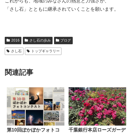
これからも、地域のみなさんの熱意と力強さが、
「さし石」とともに継承されていくことを願います。
2016
さし石の歩み
ブログ
さし石
トップギャラリー
関連記事
第10回ぽかぽかフォトコ
千葉銀行本店ローズガーデ