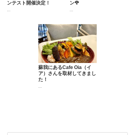
ンテスト開催決定！
ン🌹
...
...
蘇我にあるCafe Oia（イ
ア）さんを取材してきまし
た！
...