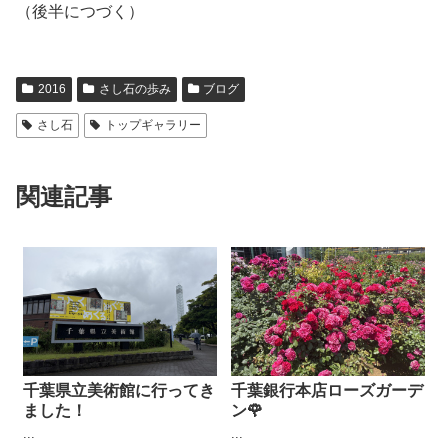
（後半につづく）
2016
さし石の歩み
ブログ
さし石
トップギャラリー
関連記事
千葉県立美術館に行ってき
千葉銀行本店ローズガーデ
ました！
ン🌹
...
...