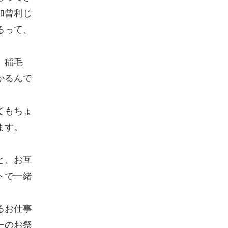
加曾利じ
るって、
、稲毛
かるんで
てもちょ
ます。
と、お互
トで一緒
るお仕事
ーのお祭