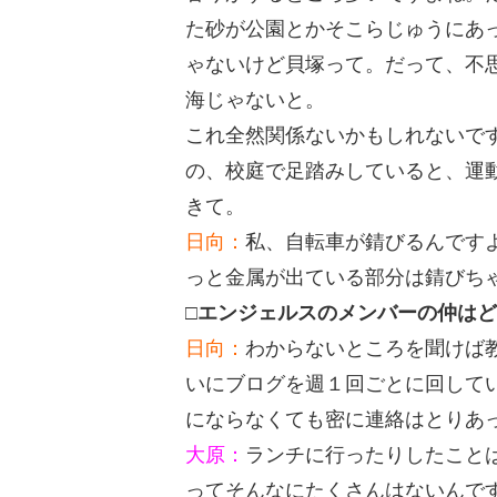
た砂が公園とかそこらじゅうにあ
ゃないけど貝塚って。だって、不
海じゃないと。
これ全然関係ないかもしれないで
の、校庭で足踏みしていると、運
きて。
日向：
私、自転車が錆びるんです
っと金属が出ている部分は錆びち
□エンジェルスのメンバーの仲は
日向：
わからないところを聞けば
いにブログを週１回ごとに回して
にならなくても密に連絡はとりあ
大原：
ランチに行ったりしたこと
ってそんなにたくさんはないんで