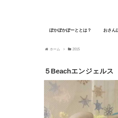
ぽかぽかぽーととは？
おさん
ホーム
2015
５Beachエンジェル