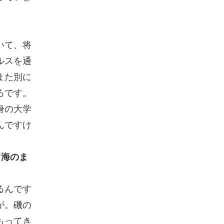
いて、将
ルスを通
また別に
ろです。
身の大学
んですけ
て海のま
るんです
が。磯の
もってき