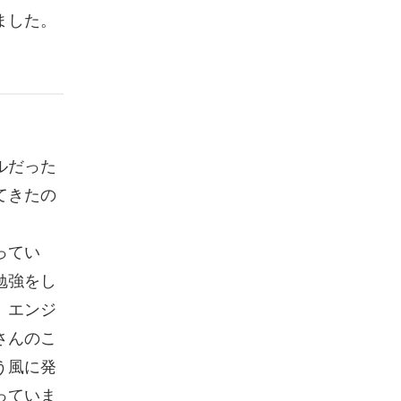
ました。
ルだった
てきたの
ってい
勉強をし
。エンジ
さんのこ
う風に発
っていま