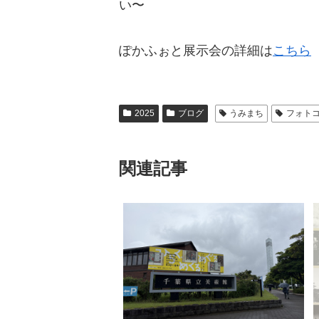
い〜
ぽかふぉと展示会の詳細は
こちら
2025
ブログ
うみまち
フォト
関連記事