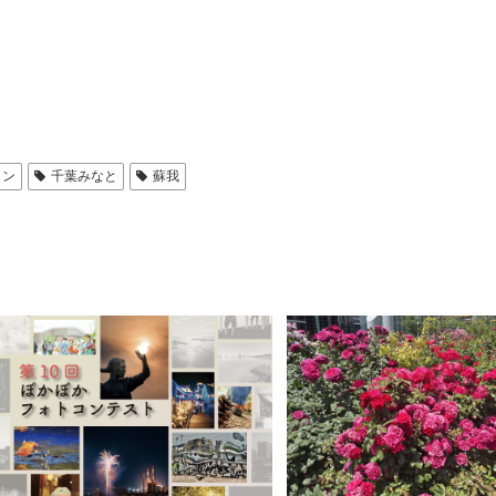
コン
千葉みなと
蘇我