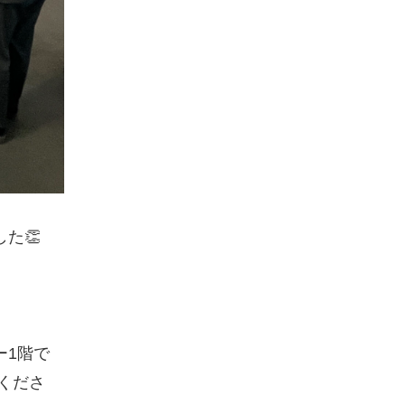
た👏
ー1階で
くださ