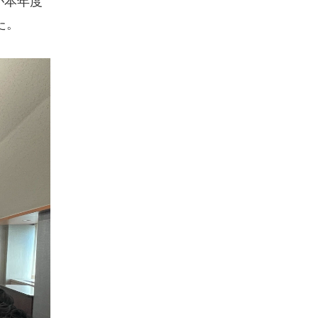
が本年度
た。