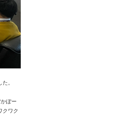
した。
ぽかぽー
ワクワク