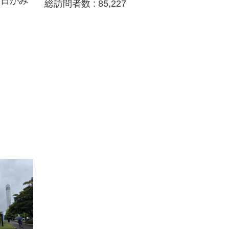
夕日がみ
総訪問者数 :
85,227