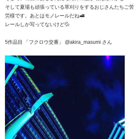
そして夏場も頑張っている草刈りをするおじさんたちご苦
労様です。あとはモノレールだね🚅
レールしか写ってないけど💦
5作品目 「フクロウ交番」 @akira_masumi さん