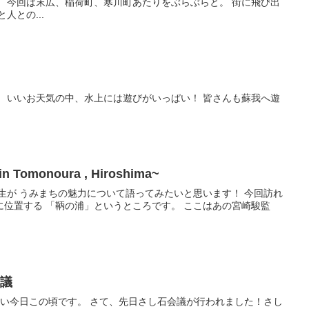
今回は末広、稲荷町、寒川町あたりをぶらぶらと。 街に飛び出
い緑、かわいい！ 街と人との...
我へ遊
Tomonoura , Hiroshima~
す。 ここはあの宮崎駿監
会議
、先日さし石会議が行われました！さし