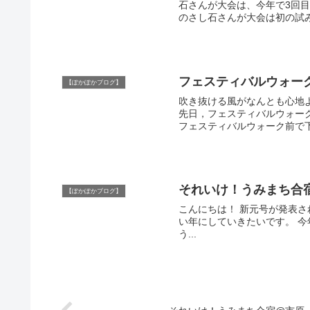
石さんが大会は、今年で3回目
のさし石さんが大会は初の試みと
フェスティバルウォー
【ぽかぽかブログ】
吹き抜ける風がなんとも心地
先日，フェスティバルウォーク蘇我に行ってきまし
フェスティバルウォーク前で下車
それいけ！うみまち合
【ぽかぽかブログ】
こんにちは！ 新元号が発表されましたね！ レイワ、なんとも滑らかな響きです♩ 令和元年、良
い年にしていきたいです。 今年度も宜しくお願い致しますm(_ _)m さて、 皆様は、 それいけ！
う...