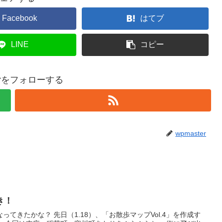
Facebook
はてブ
LINE
コピー
terをフォローする
wpmaster
き！
てきたかな？ 先日（1.18）、「お散歩マップVol.4」を作成す