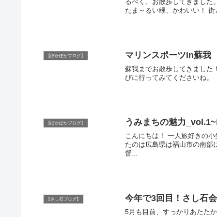
るべく、お散歩してきました。 
たま～る
マリンスポーツin蘇我
【ぽかぽかブログ】
蘇我までお散歩してきました！ いいお天気の中、水上には遊びがいっぱい！ 皆さんも蘇
びに行ってみてくださいね。
うみまちの魅力_vol.1~in 
【ぽかぽかブログ】
こんにちは！ 一人旅好きの小生が うみまちの魅力について語ってみたいと思います！ 今回訪れ
たのは広島県は福山市の南部に位置する 「鞆の浦」というところで
督...
今年で3回目！さし石
【さし石ブログ】
5月も目前、すっかりあたたかい今日この頃です。 さて