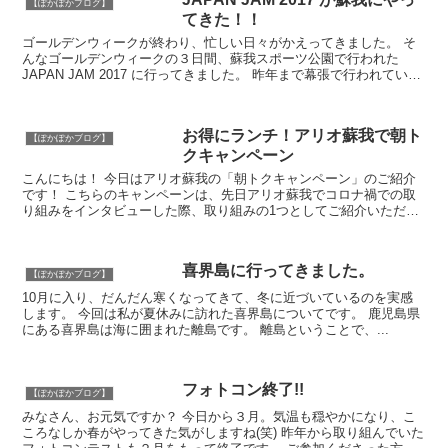
【ぽかぽかブログ】
てきた！！
ゴールデンウィークが終わり、忙しい日々がかえってきました。 そ
んなゴールデンウィークの３日間、蘇我スポーツ公園で行われた
JAPAN JAM 2017 に行ってきました。 昨年まで幕張で行われていた
のですが、今年から蘇我での開催に...
お得にランチ！アリオ蘇我で朝ト
【ぽかぽかブログ】
クキャンペーン
こんにちは！ 今日はアリオ蘇我の「朝トクキャンペーン」のご紹介
です！ こちらのキャンペーンは、先日アリオ蘇我でコロナ禍での取
り組みをインタビューした際、取り組みの1つとしてご紹介いただい
たものです。 (インタビュー...
喜界島に行ってきました。
【ぽかぽかブログ】
10月に入り、だんだん寒くなってきて、冬に近づいているのを実感
します。 今回は私が夏休みに訪れた喜界島についてです。 鹿児島県
にある喜界島は海に囲まれた離島です。 離島ということで、...
フォトコン終了!!
【ぽかぽかブログ】
みなさん、お元気ですか？ 今日から３月。気温も穏やかになり、こ
ころなしか春がやってきた気がしますね(笑) 昨年から取り組んでいた