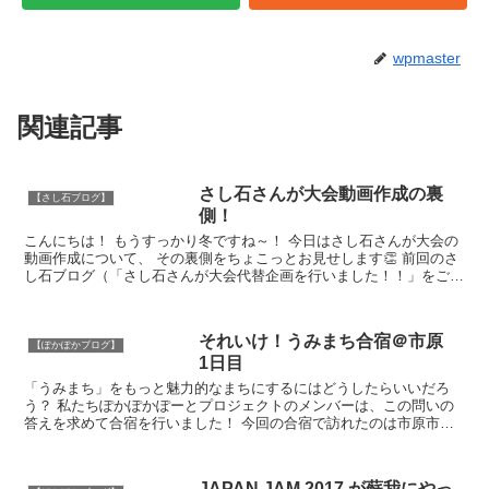
wpmaster
関連記事
さし石さんが大会動画作成の裏
【さし石ブログ】
側！
こんにちは！ もうすっかり冬ですね～！ 今日はさし石さんが大会の
動画作成について、 その裏側をちょこっとお見せします👏 前回のさ
し石ブログ（「さし石さんが大会代替企画を行いました！！」をご覧
く...
それいけ！うみまち合宿＠市原
【ぽかぽかブログ】
1日目
「うみまち」をもっと魅力的なまちにするにはどうしたらいいだろ
う？ 私たちぽかぽかぽーとプロジェクトのメンバーは、この問いの
答えを求めて合宿を行いました！ 今回の合宿で訪れたのは市原市。
海ではなく、山です。 さあ、どんな出会いが待っ...
JAPAN JAM 2017 が蘇我にやっ