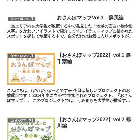
しく見つかるかもしれません。記念すべき第１回は“新大橋...
おさんぽマップVol.3 蘇我編
【おさんぽマップ】
当エリア内を大学生が散策する中で発見した「地域の面白い物や出
来事」をかわいいイラストで紹介します。イラストマップに描かれた
スポットを探して散策する中で、自分だけのお気に入りスポットが新
しく見つかるかもしれません。第３回は蘇我駅付近で発見し...
【おさんぽマップ2022】vol.1 裏
【おさんぽマップ】
千葉編
こんにちは、ぽかぽかぽーとです☀ 今日は新しいプロジェクトのお
披露目です！ 2014年度に当HPで実施されたプロジェクト、「おさん
ぽマップ」。 このプロジェクトでは、うみまちを大学生が散策する
中で発見した「地域の面白い...
【おさんぽマップ2022】vol.2 都
【おさんぽマップ】
川編