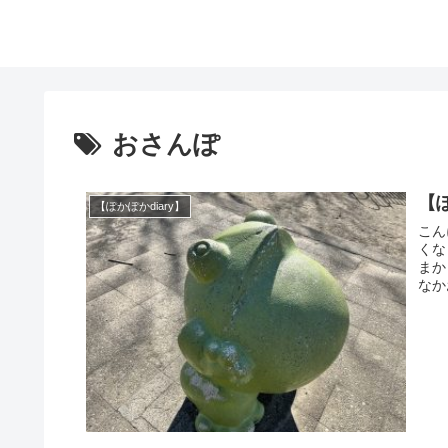
おさんぽ
【
【ぽかぽかdiary】
こんにちは☀️ 最近、
くなってきま
まから
なか