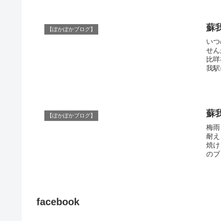
蘇
【ぽかぽかブログ】
いつ
せん
比咩神
我駅
蘇
【ぽかぽかブログ】
梅雨
耐えられません
焼け
のブ
facebook