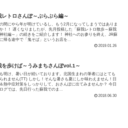
我レトロさんぽ～ぶらぶら編～
の間にやら年が明けているし、もう2月になってしまうではありま
か！！ 遅くなりましたが、先月投稿した「蘇我レトロ散歩～蘇我
社編～」の続きをご紹介します！ 神社へのお参りを終え、JR蘇
に帰る途中で「鬼そば」というお店を...
2019.01.26
我を歩けば～うみまちさんぽvol.1～
も明け、暑い日が続いております。北国生まれの筆者にはとても
(TT) しかし！そんな暑さも夏にしか味わえません！日
＆熱中症対策をしっかりして、おさんぽに出てみませんか？ 今日
ログでは、先日行った蘇我でのま...
2018.06.30